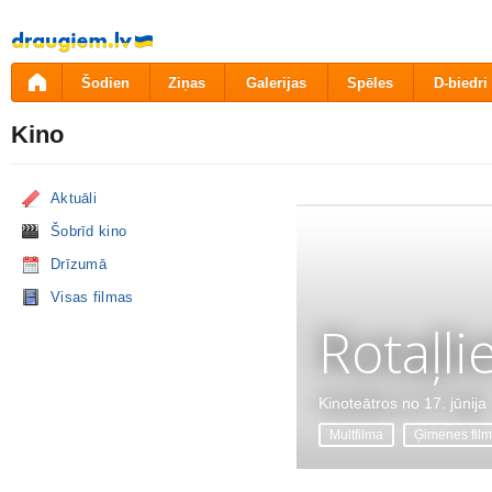
Pāriet
uz
saturu
Šodien
Ziņas
Galerijas
Spēles
D-biedri
Kino
Aktuāli
Šobrīd kino
Drīzumā
Visas filmas
Rotaļli
Kinoteātros no 17. jūnija
Multfilma
Ģimenes fil