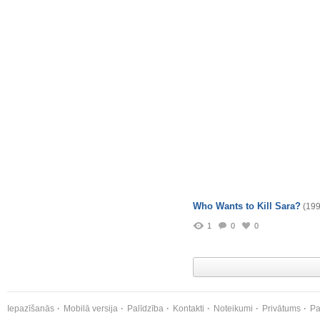
Who Wants to Kill Sara?
(199
1
0
0
Iepazīšanās
Mobilā versija
Palīdzība
Kontakti
Noteikumi
Privātums
Pa