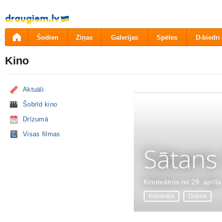
Pāriet
uz
saturu
Šodien
Ziņas
Galerijas
Spēles
D-biedri
Kino
Aktuāli
Šobrīd kino
Drīzumā
Visas filmas
Sātans
Kinoteātros no 29. aprīļa
Komēdija
Drāma