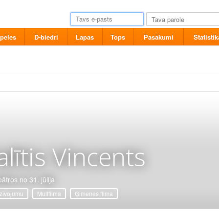
pēles
D-biedri
Lapas
Tops
Pasākumi
Statistik
alītis Vincents
ātros no 31. jūlija
zīvojumu
Multfilma
Ģimenes filma