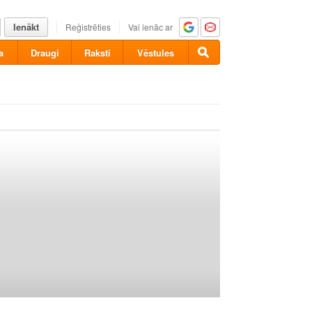
Ienākt
Reģistrēties
Vai ienāc ar
a
Draugi
Raksti
Vēstules