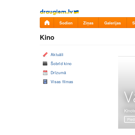
Pāriet
uz
saturu
Šodien
Ziņas
Galerijas
S
Kino
Aktuāli
Šobrīd kino
Drīzumā
Visas filmas
V
Kinote
Pied