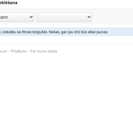
eklēšana
 izskatās, ka filmas beigušās. Nekas, gan jau drīz būs atkal jaunas.
kumi
Privātums
Par mums
Darbs