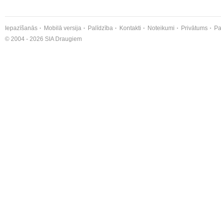
Iepazīšanās
Mobilā versija
Palīdzība
Kontakti
Noteikumi
Privātums
Pa
© 2004 - 2026 SIA Draugiem