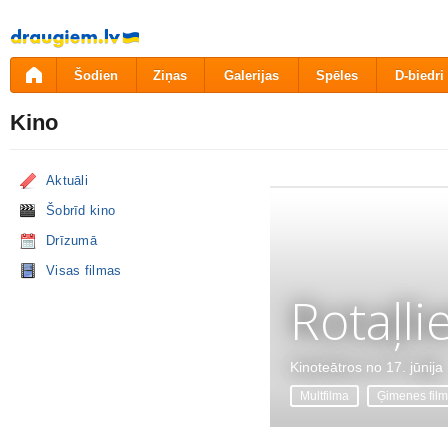
Pāriet
uz
saturu
Šodien
Ziņas
Galerijas
Spēles
D-biedri
Kino
Aktuāli
Šobrīd kino
Drīzumā
Visas filmas
Rotaļli
Kinoteātros no 17. jūnija
Multfilma
Ģimenes fil