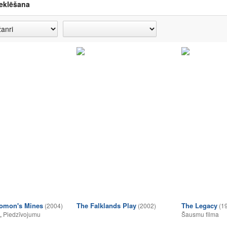
eklēšana
lomon's Mines
The Falklands Play
The Legacy
(2004)
(2002)
(1
,
Piedzīvojumu
Šausmu filma