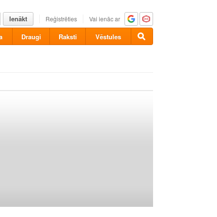
Ienākt
Reģistrēties
Vai ienāc ar
a
Draugi
Raksti
Vēstules