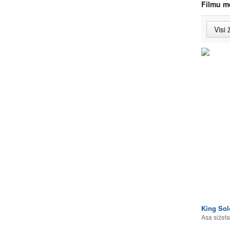
Filmu m
King So
Asa sižeta