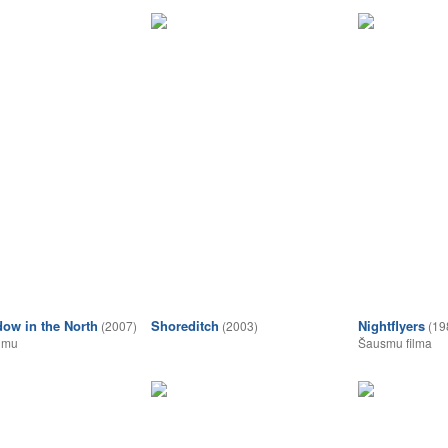
ow in the North
Shoreditch
Nightflyers
(2007)
(2003)
(19
umu
Šausmu filma