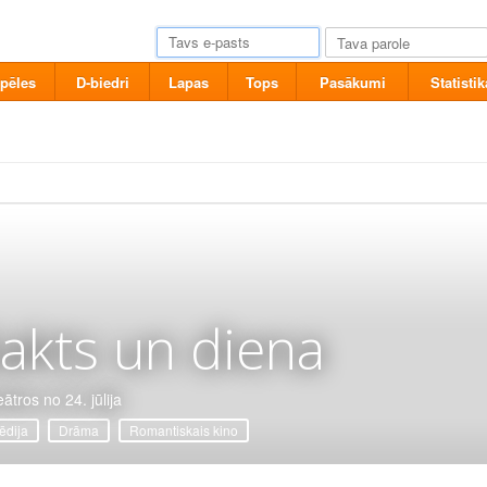
pēles
D-biedri
Lapas
Tops
Pasākumi
Statistik
akts un diena
ātros no 24. jūlija
dija
Drāma
Romantiskais kino