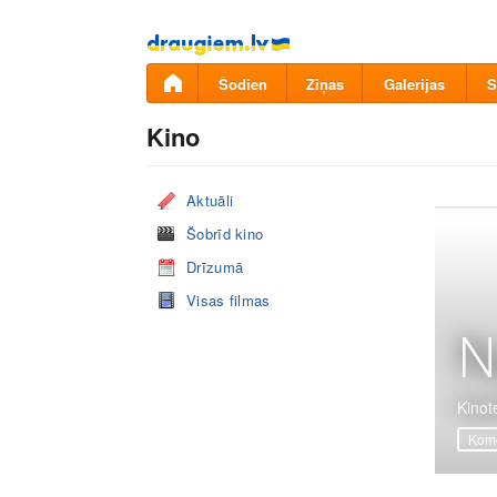
Pāriet
uz
saturu
Šodien
Ziņas
Galerijas
S
Kino
Aktuāli
Šobrīd kino
Drīzumā
Visas filmas
N
Kinote
Komē