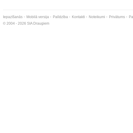
Iepazīšanās
Mobilā versija
Palīdzība
Kontakti
Noteikumi
Privātums
Pa
© 2004 - 2026 SIA Draugiem