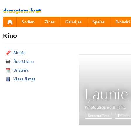
Pāriet
uz
saturu
Šodien
Ziņas
Galerijas
Spēles
D-biedri
Kino
Aktuāli
Šobrīd kino
Drīzumā
Visas filmas
Ļaunie
Kinoteātros no 9. jūlija
Šausmu filma
Trilleris