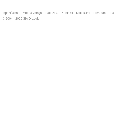
Iepazīšanās
Mobilā versija
Palīdzība
Kontakti
Noteikumi
Privātums
Pa
© 2004 - 2026 SIA Draugiem