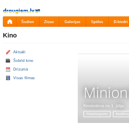
Pāriet
uz
saturu
Šodien
Ziņas
Galerijas
Spēles
D-biedri
Kino
Aktuāli
Šobrīd kino
Drīzumā
Visas filmas
Minion
Kinoteātros no 1. jūlija
Piedzīvojumu
Multfilm