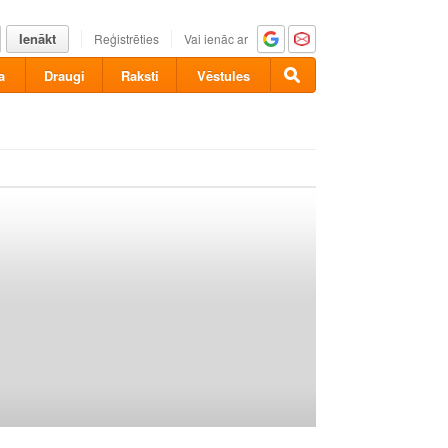
Ienākt
Reģistrēties
Vai ienāc ar
a
Draugi
Raksti
Vēstules