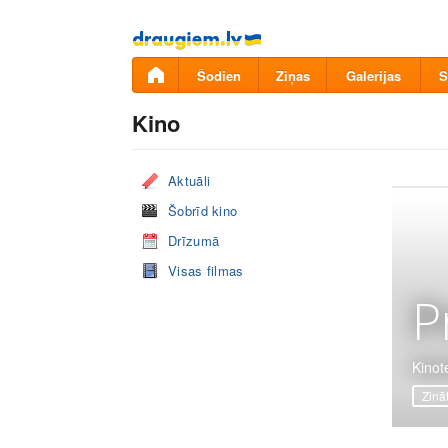
Pāriet
uz
saturu
Šodien
Ziņas
Galerijas
S
Kino
Aktuāli
Šobrīd kino
Drīzumā
Visas filmas
P
Kinot
Zinā