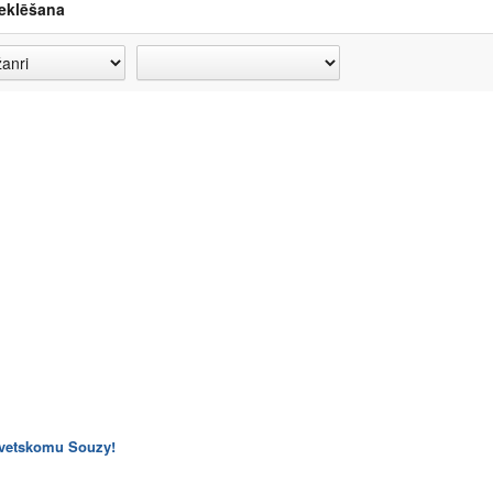
eklēšana
vetskomu Souzy!