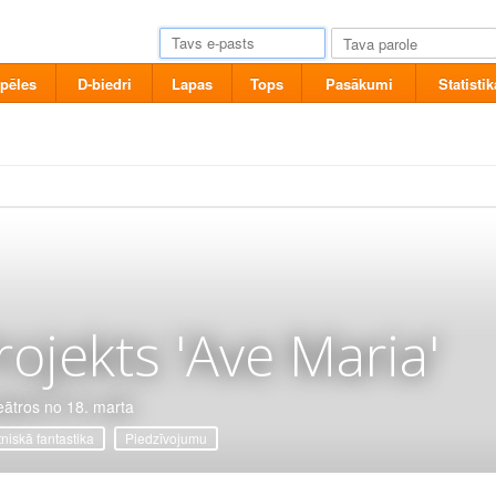
pēles
D-biedri
Lapas
Tops
Pasākumi
Statistik
rojekts 'Ave Maria'
eātros no 18. marta
tniskā fantastika
Piedzīvojumu