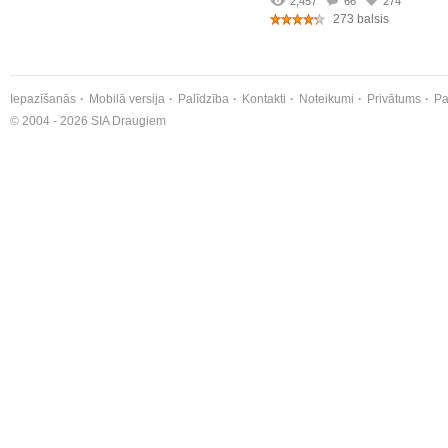
2,457
66
274
273 balsis
Iepazīšanās
Mobilā versija
Palīdzība
Kontakti
Noteikumi
Privātums
Pa
© 2004 - 2026 SIA Draugiem