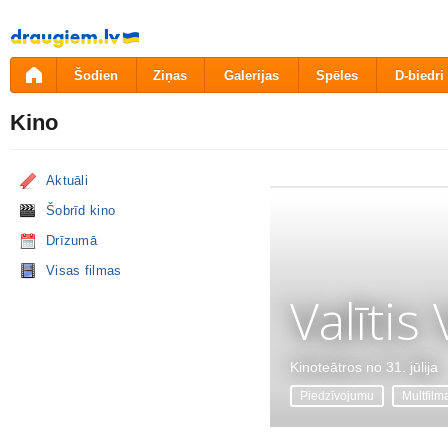
Pāriet
uz
saturu
Šodien
Ziņas
Galerijas
Spēles
D-biedri
Kino
Aktuāli
Šobrīd kino
Drīzumā
Visas filmas
Valītis
Kinoteātros no 31. jūlija
Piedzīvojumu
Multfilm