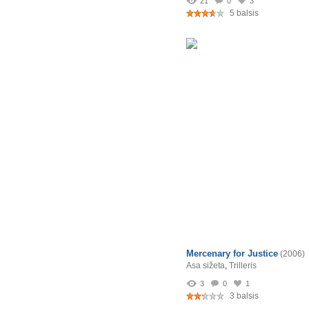
21
0
3
5 balsis
Mercenary for Justice
(2006)
Asa sižeta
,
Trilleris
3
0
1
3 balsis