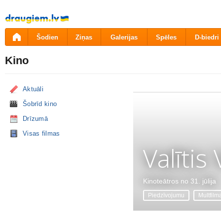
Pāriet
uz
saturu
Šodien
Ziņas
Galerijas
Spēles
D-biedri
Kino
Aktuāli
Šobrīd kino
Drīzumā
Visas filmas
Valītis
Kinoteātros no 31. jūlija
Piedzīvojumu
Multfilm