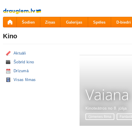
Pāriet
uz
saturu
Šodien
Ziņas
Galerijas
Spēles
D-biedri
Kino
Aktuāli
Šobrīd kino
Drīzumā
Visas filmas
Vaiana
Kinoteātros no 8. jūlija
Ģimenes filma
Fantast