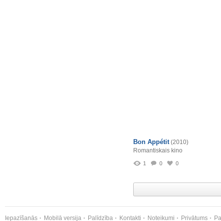
Bon Appétit
(2010)
Romantiskais kino
1
0
0
Iepazīšanās
Mobilā versija
Palīdzība
Kontakti
Noteikumi
Privātums
Pa