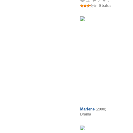
12
0
3
6 balsis
Marlene
(2000)
Drāma