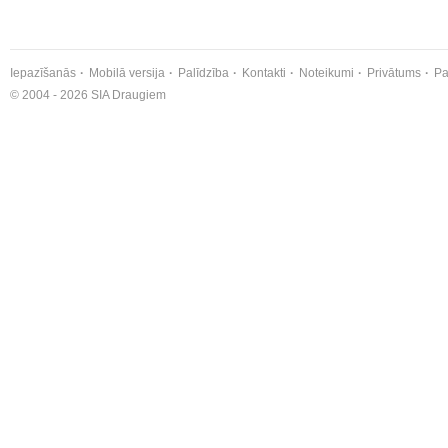
Iepazīšanās
Mobilā versija
Palīdzība
Kontakti
Noteikumi
Privātums
Pa
© 2004 - 2026 SIA Draugiem