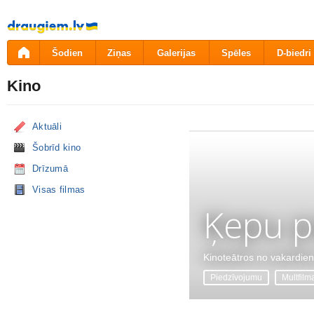
Pāriet
uz
saturu
Šodien
Ziņas
Galerijas
Spēles
D-biedri
Kino
Aktuāli
Šobrīd kino
Drīzumā
Visas filmas
Ķepu p
Kinoteātros no vakardie
Piedzīvojumu
Multfilm