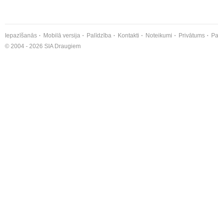
Iepazīšanās
Mobilā versija
Palīdzība
Kontakti
Noteikumi
Privātums
Pa
© 2004 - 2026 SIA Draugiem