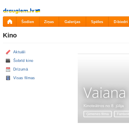
Pāriet
uz
saturu
Šodien
Ziņas
Galerijas
Spēles
D-biedri
Kino
Aktuāli
Šobrīd kino
Drīzumā
Visas filmas
Vaiana
Kinoteātros no 8. jūlija
Ģimenes filma
Fantast