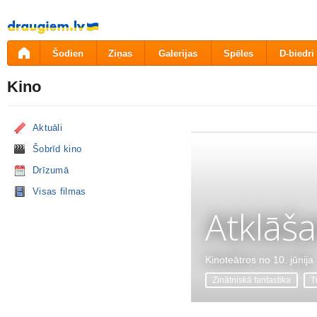
Pāriet
uz
saturu
Šodien
Ziņas
Galerijas
Spēles
D-biedri
Kino
Aktuāli
Šobrīd kino
Drīzumā
Visas filmas
Atklāš
Kinoteātros no 10. jūnija
Zinātniskā fantastika
Tr