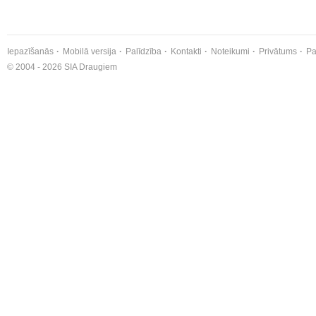
Iepazīšanās
Mobilā versija
Palīdzība
Kontakti
Noteikumi
Privātums
Pa
© 2004 - 2026 SIA Draugiem