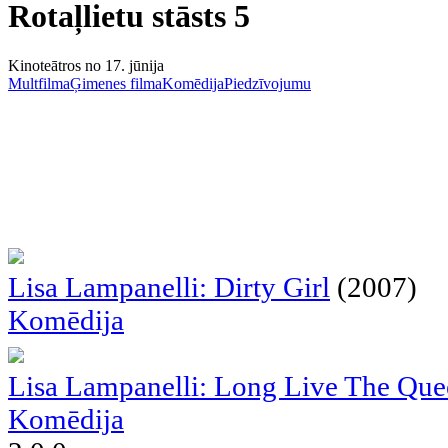
Rotaļlietu stāsts 5
Kinoteātros no 17. jūnija
Multfilma
Ģimenes filma
Komēdija
Piedzīvojumu
Lisa Lampanelli: Dirty Girl
(2007)
Komēdija
Lisa Lampanelli: Long Live The Qu
Komēdija