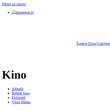
Pāriet uz saturu
Šodien
Ziņas
Galerija
Kino
Aktuāli
Šobrīd kino
Drīzumā
Visas filmas