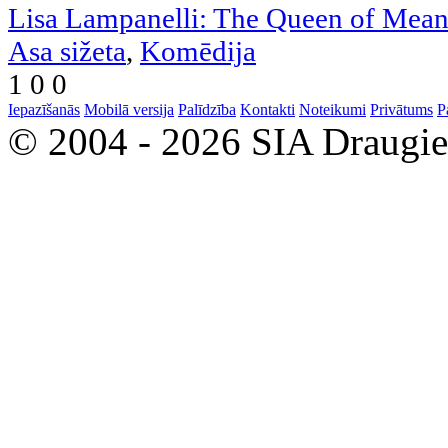
Lisa Lampanelli: The Queen of Mea
Asa sižeta
,
Komēdija
1
0
0
Iepazīšanās
Mobilā versija
Palīdzība
Kontakti
Noteikumi
Privātums
P
© 2004 - 2026 SIA Draugi