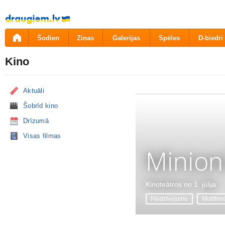
Pāriet
uz
saturu
Šodien
Ziņas
Galerijas
Spēles
D-biedri
Kino
Aktuāli
Šobrīd kino
Drīzumā
Visas filmas
Minion
Kinoteātros no 1. jūlija
Piedzīvojumu
Multfilm