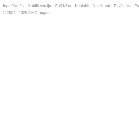
Iepazīšanās
Mobilā versija
Palīdzība
Kontakti
Noteikumi
Privātums
Pa
© 2004 - 2026 SIA Draugiem