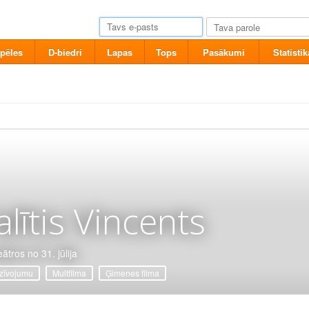
pēles
D-biedri
Lapas
Tops
Pasākumi
Statistik
alītis Vincents
ātros no 31. jūlija
zīvojumu
Multfilma
Ģimenes filma