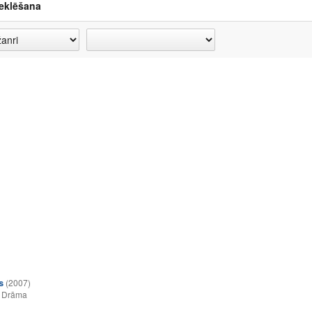
eklēšana
s
(2007)
,
Drāma