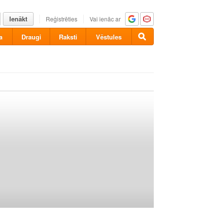
Ienākt
Reģistrēties
Vai ienāc ar
a
Draugi
Raksti
Vēstules