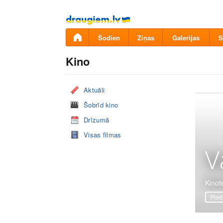
Pāriet
uz
saturu
Šodien
Ziņas
Galerijas
S
Kino
Aktuāli
Šobrīd kino
Drīzumā
Visas filmas
V
Kinote
Pied