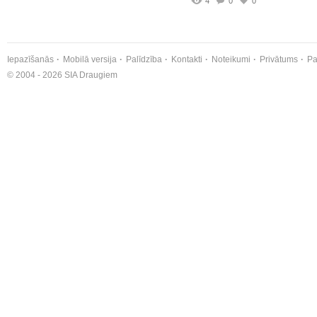
4
0
0
Iepazīšanās
Mobilā versija
Palīdzība
Kontakti
Noteikumi
Privātums
Pa
© 2004 - 2026 SIA Draugiem