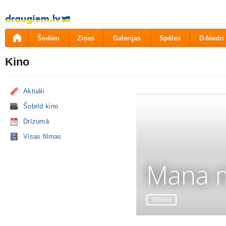
Pāriet
uz
saturu
Šodien
Ziņas
Galerijas
Spēles
D-biedri
Kino
Aktuāli
Šobrīd kino
Drīzumā
Visas filmas
Mana m
Trilleris