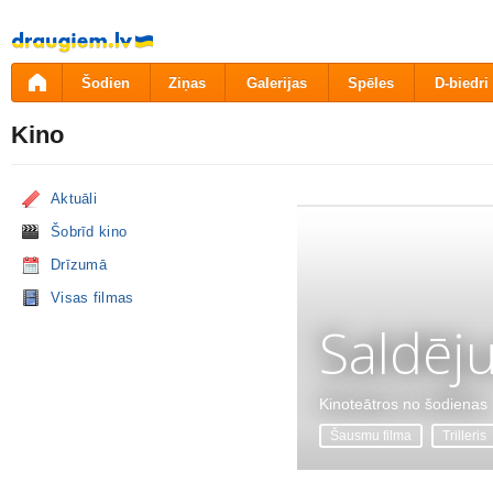
Pāriet
uz
saturu
Šodien
Ziņas
Galerijas
Spēles
D-biedri
Kino
Aktuāli
Šobrīd kino
Drīzumā
Visas filmas
Saldēj
Kinoteātros no šodienas
Šausmu filma
Trilleris