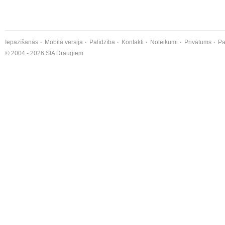
Iepazīšanās
Mobilā versija
Palīdzība
Kontakti
Noteikumi
Privātums
Pa
© 2004 - 2026 SIA Draugiem