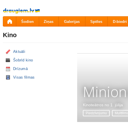
Pāriet
uz
saturu
Šodien
Ziņas
Galerijas
Spēles
D-biedri
Kino
Aktuāli
Šobrīd kino
Drīzumā
Visas filmas
Minion
Kinoteātros no 1. jūlija
Piedzīvojumu
Multfilm