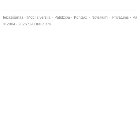
Iepazīšanās
Mobilā versija
Palīdzība
Kontakti
Noteikumi
Privātums
Pa
© 2004 - 2026 SIA Draugiem