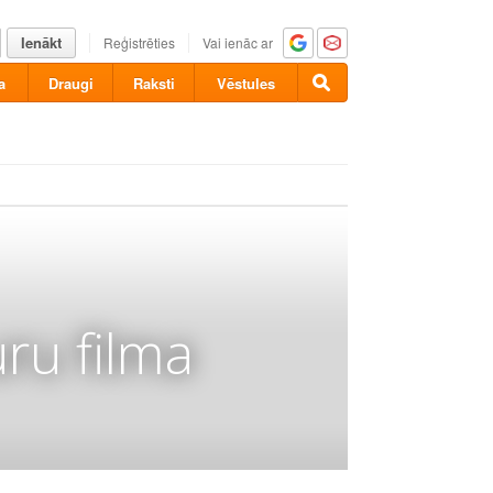
Ienākt
Reģistrēties
Vai ienāc ar
a
Draugi
Raksti
Vēstules
ru filma