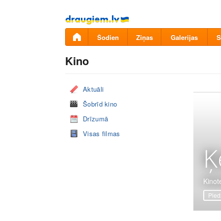
Pāriet
uz
saturu
Šodien
Ziņas
Galerijas
S
Kino
Aktuāli
Šobrīd kino
Drīzumā
Visas filmas
Ķ
Kinot
Pied