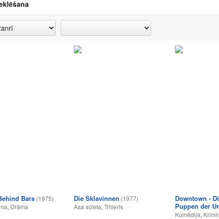
eklēšana
ehind Bars
Die Sklavinnen
Downtown - Di
(1975)
(1977)
Puppen der Un
lma
,
Drāma
Asa sižeta
,
Trilleris
Komēdija
,
Krimi