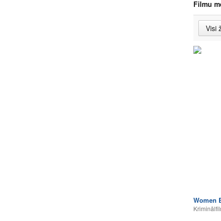
Filmu m
Women B
Kriminālfi