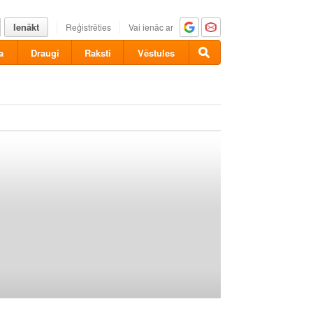
Ienākt
Reģistrēties
Vai ienāc ar
a
Draugi
Raksti
Vēstules