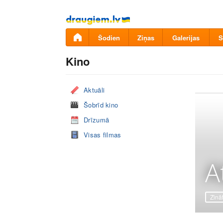
Pāriet
uz
saturu
Šodien
Ziņas
Galerijas
S
Kino
Aktuāli
Šobrīd kino
Drīzumā
Visas filmas
A
Zinā