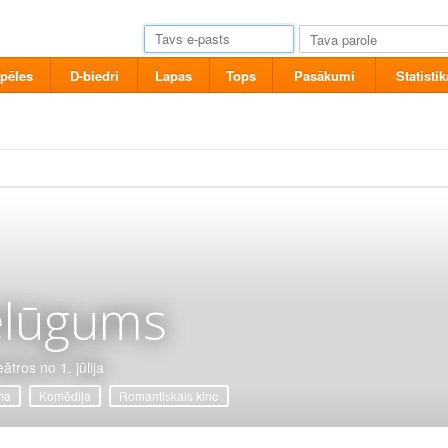
pēles
D-biedri
Lapas
Tops
Pasākumi
Statistik
elūgums
ātros no 1. jūlija
ma
Komēdija
Romantiskais kino