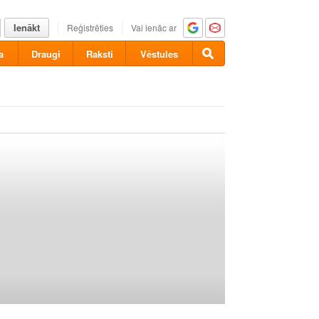
Ienākt
Reģistrēties
Vai ienāc ar
a
Draugi
Raksti
Vēstules