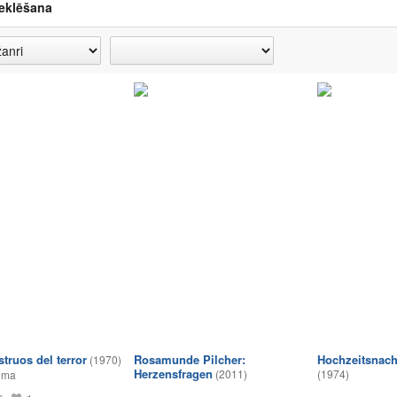
eklēšana
truos del terror
Rosamunde Pilcher:
Hochzeitsnach
(1970)
Herzensfragen
(2011)
(1974)
lma