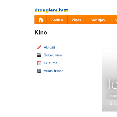
Pāriet
uz
saturu
Šodien
Ziņas
Galerijas
S
Kino
Aktuāli
Šobrīd kino
Drīzumā
Visas filmas
I
Kinote
Drā