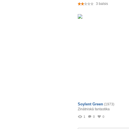
3 balsis
Soylent Green
(1973)
Zinātniskā fantastika
1
0
0