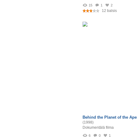
15
1
2
12 balsis
Behind the Planet of the Ape
(1998)
Dokumentālā filma
6
0
1