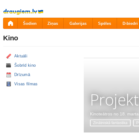
Pāriet
uz
saturu
Šodien
Ziņas
Galerijas
Spēles
D-biedri
Kino
Aktuāli
Šobrīd kino
Drīzumā
Visas filmas
Projekt
Kinoteātros no 18. marta
Zinātniskā fantastika
P