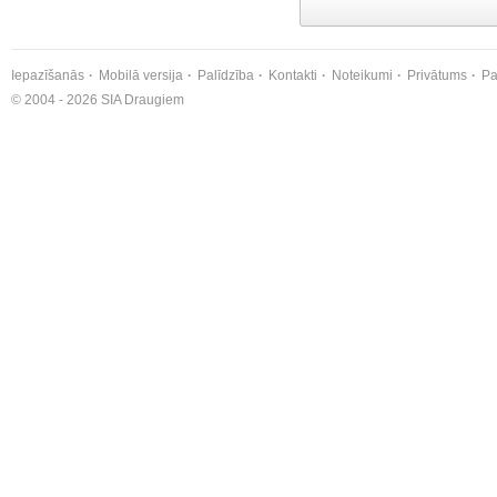
Iepazīšanās
Mobilā versija
Palīdzība
Kontakti
Noteikumi
Privātums
Pa
© 2004 - 2026 SIA Draugiem