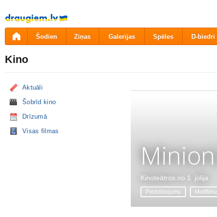
Pāriet
uz
saturu
Šodien
Ziņas
Galerijas
Spēles
D-biedri
Kino
Aktuāli
Šobrīd kino
Drīzumā
Visas filmas
Minion
Kinoteātros no 1. jūlija
Piedzīvojumu
Multfilm