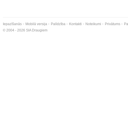
Iepazīšanās
Mobilā versija
Palīdzība
Kontakti
Noteikumi
Privātums
Pa
© 2004 - 2026 SIA Draugiem