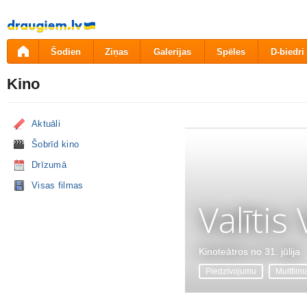
Pāriet
uz
saturu
Šodien
Ziņas
Galerijas
Spēles
D-biedri
Kino
Aktuāli
Šobrīd kino
Drīzumā
Visas filmas
Valītis
Kinoteātros no 31. jūlija
Piedzīvojumu
Multfilm