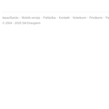
Iepazīšanās
Mobilā versija
Palīdzība
Kontakti
Noteikumi
Privātums
Pa
© 2004 - 2026 SIA Draugiem