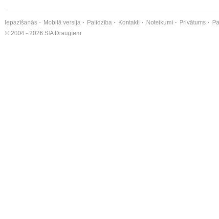
Iepazīšanās
Mobilā versija
Palīdzība
Kontakti
Noteikumi
Privātums
Pa
© 2004 - 2026 SIA Draugiem