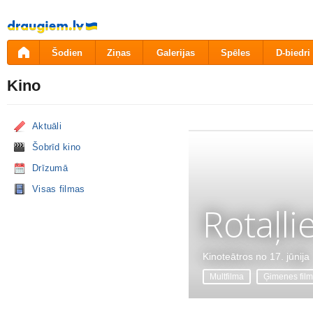
Pāriet
uz
saturu
Šodien
Ziņas
Galerijas
Spēles
D-biedri
Kino
Aktuāli
Šobrīd kino
Drīzumā
Visas filmas
Rotaļli
Kinoteātros no 17. jūnija
Multfilma
Ģimenes fil