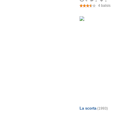
4
1
1
4 balsis
La scorta
(1993)