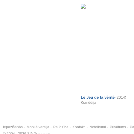
Le Jeu de la vérité
(2014)
Komēdija
Iepazīšanās
Mobilā versija
Palīdzība
Kontakti
Noteikumi
Privātums
Pa
© 2004 - 2026 SIA Draugiem