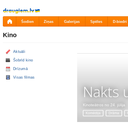
Pāriet
uz
saturu
Šodien
Ziņas
Galerijas
Spēles
D-biedri
Kino
Aktuāli
Šobrīd kino
Drīzumā
Visas filmas
Nakts 
Kinoteātros no 24. jūlija
Komēdija
Drāma