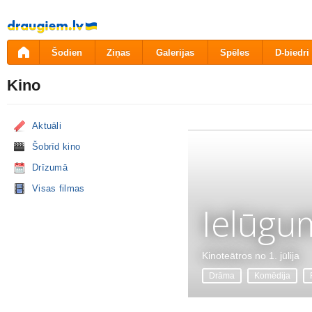
Pāriet
uz
saturu
Šodien
Ziņas
Galerijas
Spēles
D-biedri
Kino
Aktuāli
Šobrīd kino
Drīzumā
Visas filmas
Ielūgu
Kinoteātros no 1. jūlija
Drāma
Komēdija