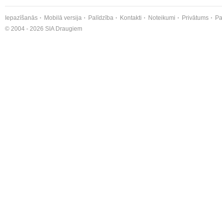
Iepazīšanās
Mobilā versija
Palīdzība
Kontakti
Noteikumi
Privātums
Pa
© 2004 - 2026 SIA Draugiem