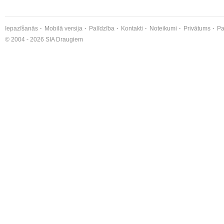
Iepazīšanās
Mobilā versija
Palīdzība
Kontakti
Noteikumi
Privātums
Pa
© 2004 - 2026 SIA Draugiem