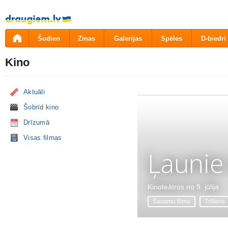
Pāriet
uz
saturu
Šodien
Ziņas
Galerijas
Spēles
D-biedri
Kino
Aktuāli
Šobrīd kino
Drīzumā
Visas filmas
Ļaunie
Kinoteātros no 9. jūlija
Šausmu filma
Trilleris