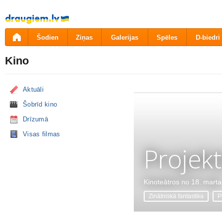
Pāriet
uz
saturu
Šodien
Ziņas
Galerijas
Spēles
D-biedri
Kino
Aktuāli
Šobrīd kino
Drīzumā
Visas filmas
Projekt
Kinoteātros no 18. marta
Zinātniskā fantastika
P