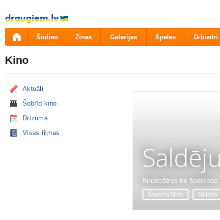
Pāriet
uz
saturu
Šodien
Ziņas
Galerijas
Spēles
D-biedri
Kino
Aktuāli
Šobrīd kino
Drīzumā
Visas filmas
Saldēj
Kinoteātros no šodienas
Šausmu filma
Trilleris