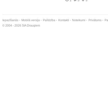
2
0
0
Iepazīšanās
Mobilā versija
Palīdzība
Kontakti
Noteikumi
Privātums
Pa
© 2004 - 2026 SIA Draugiem