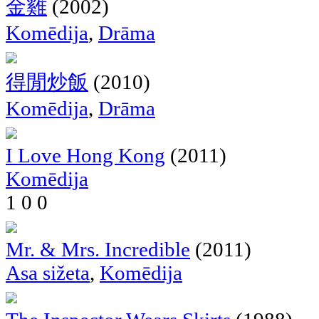
金雞
(2002)
Komēdija
,
Drāma
得閒炒飯
(2010)
Komēdija
,
Drāma
I Love Hong Kong
(2011)
Komēdija
1
0
0
Mr. & Mrs. Incredible
(2011)
Asa sižeta
,
Komēdija