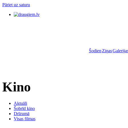
Pāriet uz saturu
Šodien
Ziņas
Galerija
Kino
Aktuāli
Šobrīd kino
Drīzumā
Visas filmas