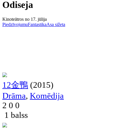
Odiseja
Kinoteātros no 17. jūlija
Piedzīvojumu
Fantastika
Asa sižeta
12金鴨
(2015)
Drāma
,
Komēdija
2
0
0
1 balss