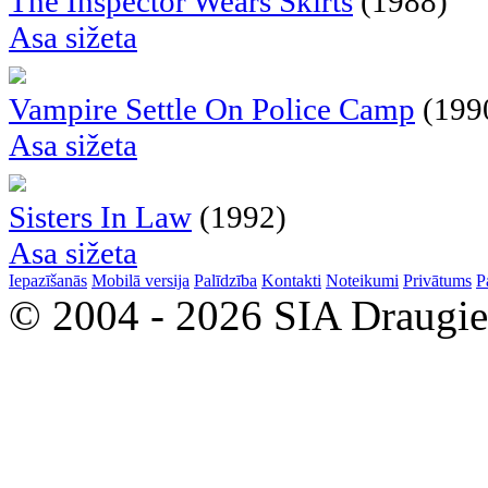
The Inspector Wears Skirts
(1988)
Asa sižeta
Vampire Settle On Police Camp
(199
Asa sižeta
Sisters In Law
(1992)
Asa sižeta
Iepazīšanās
Mobilā versija
Palīdzība
Kontakti
Noteikumi
Privātums
P
© 2004 - 2026 SIA Draugi