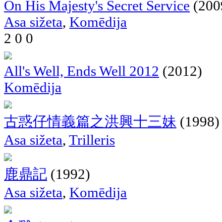
On His Majesty's Secret Service
(200
Asa sižeta
,
Komēdija
2
0
0
All's Well, Ends Well 2012
(2012)
Komēdija
古惑仔情義篇之洪興十三妹
(1998)
Asa sižeta
,
Trilleris
鹿鼎記
(1992)
Asa sižeta
,
Komēdija