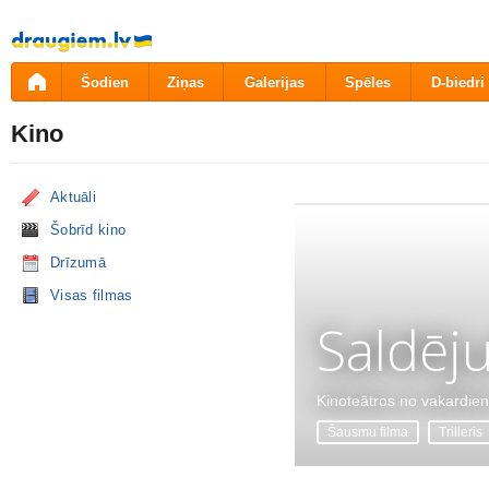
Pāriet
uz
saturu
Šodien
Ziņas
Galerijas
Spēles
D-biedri
Kino
Aktuāli
Šobrīd kino
Drīzumā
Visas filmas
Saldēj
Kinoteātros no vakardie
Šausmu filma
Trilleris