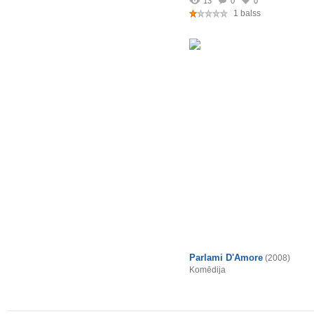
13
0
0
1 balss
Parlami D'Amore
(2008)
Komēdija