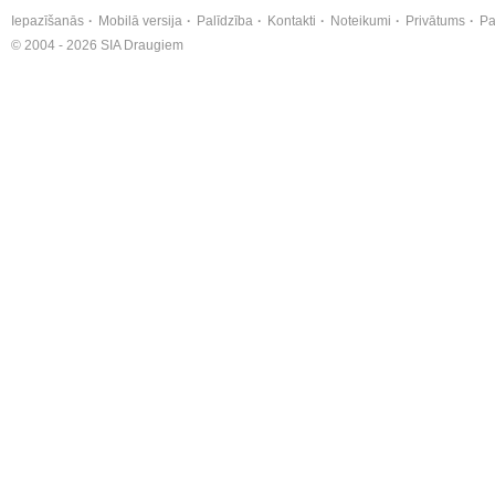
Iepazīšanās
Mobilā versija
Palīdzība
Kontakti
Noteikumi
Privātums
Pa
© 2004 - 2026 SIA Draugiem