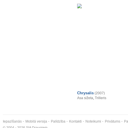
Chrysalis
(2007)
Asa sižeta
,
Trilleris
Iepazīšanās
Mobilā versija
Palīdzība
Kontakti
Noteikumi
Privātums
Pa
© 2004 - 2026 SIA Draugiem