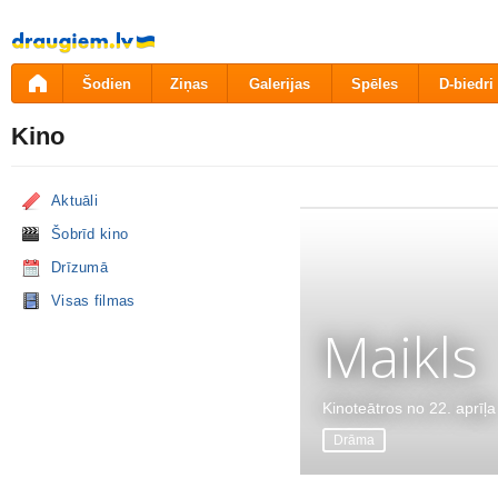
Pāriet
uz
saturu
Šodien
Ziņas
Galerijas
Spēles
D-biedri
Kino
Aktuāli
Šobrīd kino
Drīzumā
Visas filmas
Maikls
Kinoteātros no 22. aprīļa
Drāma