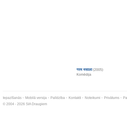
गरम मसाला
(2005)
Komēdija
Iepazīšanās
Mobilā versija
Palīdzība
Kontakti
Noteikumi
Privātums
Pa
© 2004 - 2026 SIA Draugiem