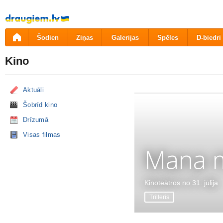
Pāriet
uz
saturu
Šodien
Ziņas
Galerijas
Spēles
D-biedri
Kino
Aktuāli
Šobrīd kino
Drīzumā
Visas filmas
Mana m
Kinoteātros no 31. jūlija
Trilleris