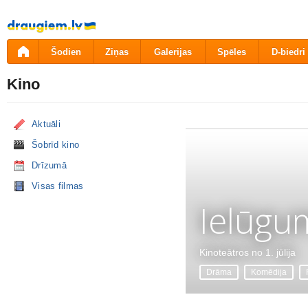
Pāriet
uz
saturu
Šodien
Ziņas
Galerijas
Spēles
D-biedri
Kino
Aktuāli
Šobrīd kino
Drīzumā
Visas filmas
Ielūgu
Kinoteātros no 1. jūlija
Drāma
Komēdija