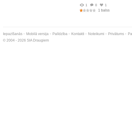
1
0
1
1 balss
Iepazīšanās
Mobilā versija
Palīdzība
Kontakti
Noteikumi
Privātums
Pa
© 2004 - 2026 SIA Draugiem