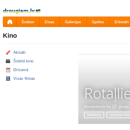
Pāriet
uz
saturu
Šodien
Ziņas
Galerijas
Spēles
D-biedri
Kino
Aktuāli
Šobrīd kino
Drīzumā
Visas filmas
Rotaļli
Kinoteātros no 17. jūnija
Multfilma
Ģimenes fil