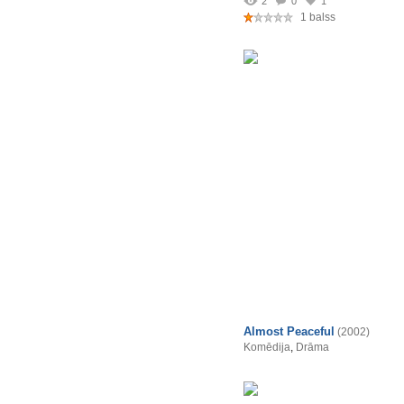
2
0
1
1 balss
Almost Peaceful
(2002)
Komēdija
,
Drāma