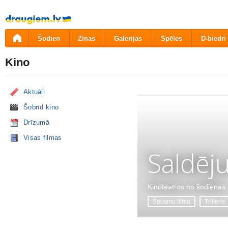
Pāriet
uz
saturu
Šodien
Ziņas
Galerijas
Spēles
D-biedri
Kino
Aktuāli
Šobrīd kino
Drīzumā
Visas filmas
Saldēj
Kinoteātros no šodienas
Šausmu filma
Trilleris