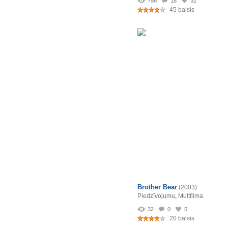
756
18
32
45 balsis
Brother Bear
(2003)
Piedzīvojumu
,
Multfilma
32
0
5
20 balsis