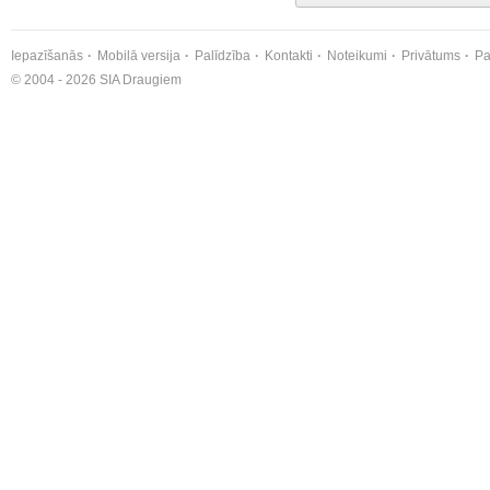
Iepazīšanās
Mobilā versija
Palīdzība
Kontakti
Noteikumi
Privātums
Pa
© 2004 - 2026 SIA Draugiem