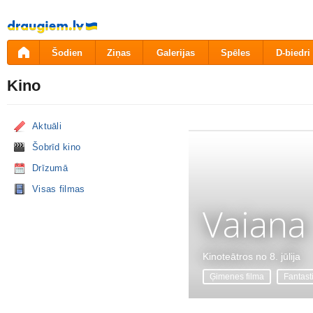
Pāriet
uz
saturu
Šodien
Ziņas
Galerijas
Spēles
D-biedri
Kino
Aktuāli
Šobrīd kino
Drīzumā
Visas filmas
Vaiana
Kinoteātros no 8. jūlija
Ģimenes filma
Fantast