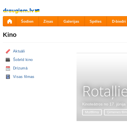
Pāriet
uz
saturu
Šodien
Ziņas
Galerijas
Spēles
D-biedri
Kino
Aktuāli
Šobrīd kino
Drīzumā
Visas filmas
Rotaļli
Kinoteātros no 17. jūnija
Multfilma
Ģimenes fil