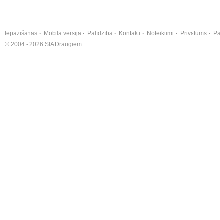
Iepazīšanās
Mobilā versija
Palīdzība
Kontakti
Noteikumi
Privātums
Pa
© 2004 - 2026 SIA Draugiem