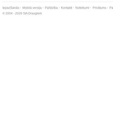
Iepazīšanās
Mobilā versija
Palīdzība
Kontakti
Noteikumi
Privātums
Pa
© 2004 - 2026 SIA Draugiem