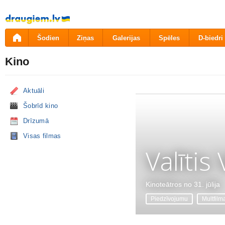
Pāriet
uz
saturu
Šodien
Ziņas
Galerijas
Spēles
D-biedri
Kino
Aktuāli
Šobrīd kino
Drīzumā
Visas filmas
Valītis
Kinoteātros no 31. jūlija
Piedzīvojumu
Multfilm