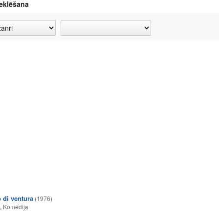
eklēšana
o di ventura
(1976)
,
Komēdija