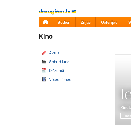
Pāriet
uz
saturu
Šodien
Ziņas
Galerijas
S
Kino
Aktuāli
Šobrīd kino
Drīzumā
Visas filmas
I
Kinote
Drā