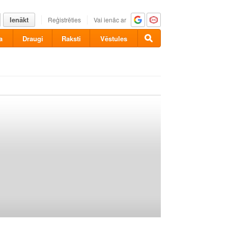
Ienākt
Reģistrēties
Vai ienāc ar
a
Draugi
Raksti
Vēstules