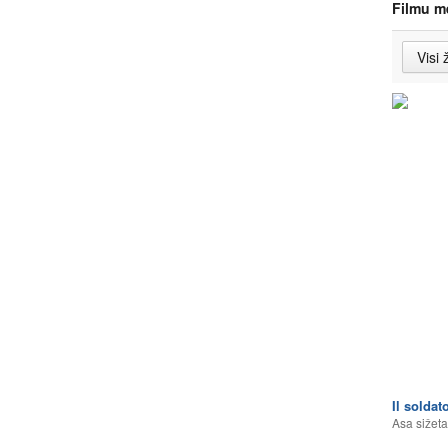
Filmu m
Il soldat
Asa sižeta