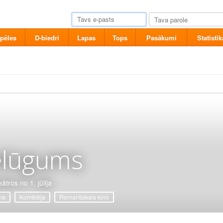
pēles
D-biedri
Lapas
Tops
Pasākumi
Statistik
elūgums
ātros no 1. jūlija
ma
Komēdija
Romantiskais kino