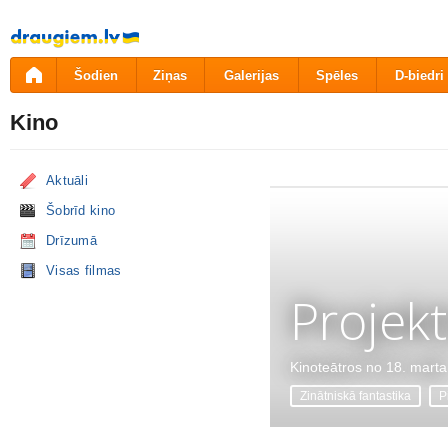
Pāriet
uz
saturu
Šodien
Ziņas
Galerijas
Spēles
D-biedri
Kino
Aktuāli
Šobrīd kino
Drīzumā
Visas filmas
Projekt
Kinoteātros no 18. marta
Zinātniskā fantastika
P