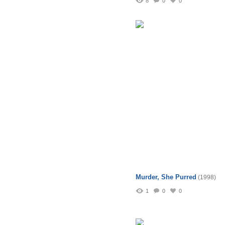
8
0
0
Murder, She Purred
(1998)
1
0
0