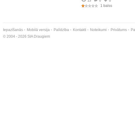
13
0
0
1 balss
Iepazīšanās
Mobilā versija
Palīdzība
Kontakti
Noteikumi
Privātums
Pa
© 2004 - 2026 SIA Draugiem