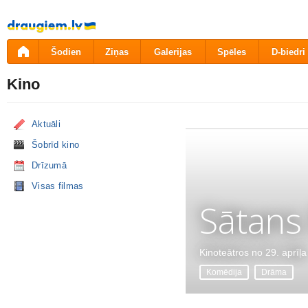
Pāriet
uz
saturu
Šodien
Ziņas
Galerijas
Spēles
D-biedri
Kino
Aktuāli
Šobrīd kino
Drīzumā
Visas filmas
Sātans
Kinoteātros no 29. aprīļa
Komēdija
Drāma