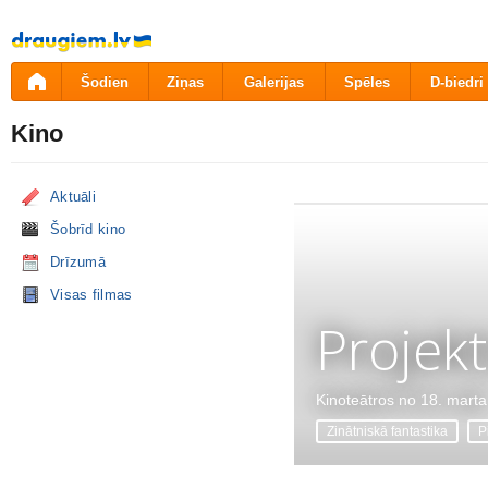
Pāriet
uz
saturu
Šodien
Ziņas
Galerijas
Spēles
D-biedri
Kino
Aktuāli
Šobrīd kino
Drīzumā
Visas filmas
Projekt
Kinoteātros no 18. marta
Zinātniskā fantastika
P