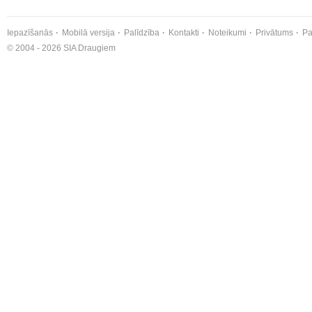
Iepazīšanās
Mobilā versija
Palīdzība
Kontakti
Noteikumi
Privātums
Pa
© 2004 - 2026 SIA Draugiem