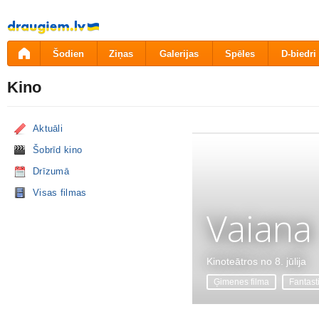
Pāriet
uz
saturu
Šodien
Ziņas
Galerijas
Spēles
D-biedri
Kino
Aktuāli
Šobrīd kino
Drīzumā
Visas filmas
Vaiana
Kinoteātros no 8. jūlija
Ģimenes filma
Fantast