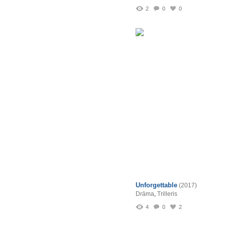
2
0
0
Unforgettable
(2017)
Drāma
,
Trilleris
4
0
2