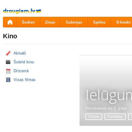
Pāriet
uz
saturu
Šodien
Ziņas
Galerijas
Spēles
D-biedri
Kino
Aktuāli
Šobrīd kino
Drīzumā
Visas filmas
Ielūgu
Kinoteātros no 1. jūlija
Drāma
Komēdija