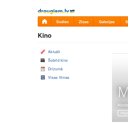
Pāriet
uz
saturu
Šodien
Ziņas
Galerijas
S
Kino
Aktuāli
Šobrīd kino
Drīzumā
Visas filmas
M
Kinote
Pied