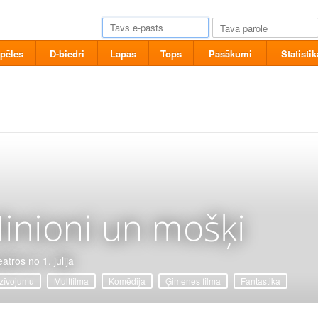
pēles
D-biedri
Lapas
Tops
Pasākumi
Statistik
inioni un mošķi
ātros no 1. jūlija
zīvojumu
Multfilma
Komēdija
Ģimenes filma
Fantastika