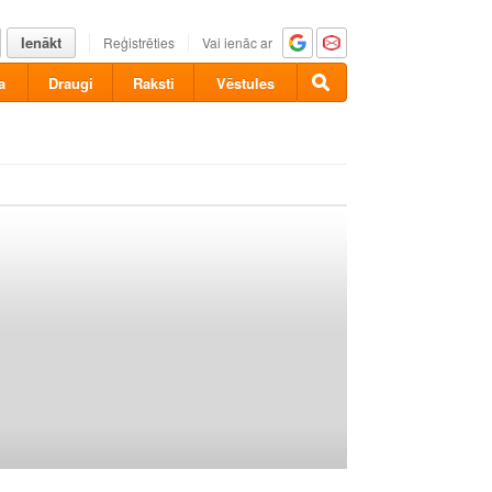
Ienākt
Reģistrēties
Vai ienāc ar
a
Draugi
Raksti
Vēstules