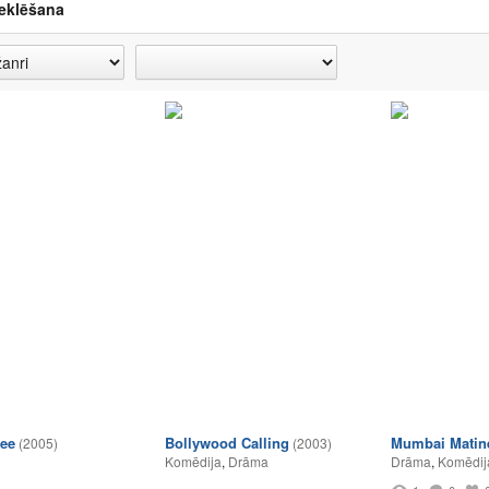
eklēšana
ee
Bollywood Calling
Mumbai Matin
(2005)
(2003)
Komēdija
,
Drāma
Drāma
,
Komēdij