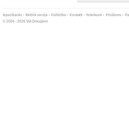
Iepazīšanās
Mobilā versija
Palīdzība
Kontakti
Noteikumi
Privātums
Pa
© 2004 - 2026 SIA Draugiem