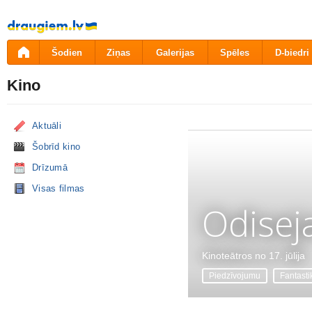
Pāriet
uz
saturu
Šodien
Ziņas
Galerijas
Spēles
D-biedri
Kino
Aktuāli
Šobrīd kino
Drīzumā
Visas filmas
Odisej
Kinoteātros no 17. jūlija
Piedzīvojumu
Fantasti