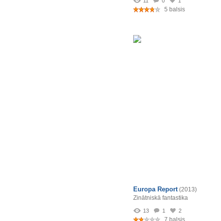
11
0
1
5 balsis
Europa Report
(2013)
Zinātniskā fantastika
13
1
2
7 balsis